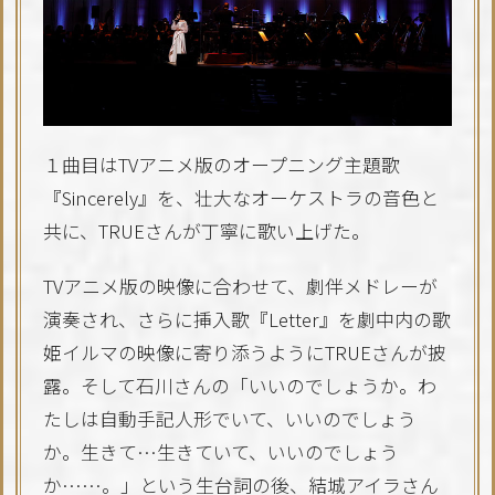
１曲目はTVアニメ版のオープニング主題歌
『Sincerely』を、壮大なオーケストラの音色と
共に、TRUEさんが丁寧に歌い上げた。
TVアニメ版の映像に合わせて、劇伴メドレーが
演奏され、さらに挿入歌『Letter』を劇中内の歌
姫イルマの映像に寄り添うようにTRUEさんが披
露。そして石川さんの「いいのでしょうか。わ
たしは自動手記人形でいて、いいのでしょう
か。生きて…生きていて、いいのでしょう
か……。」という生台詞の後、結城アイラさん