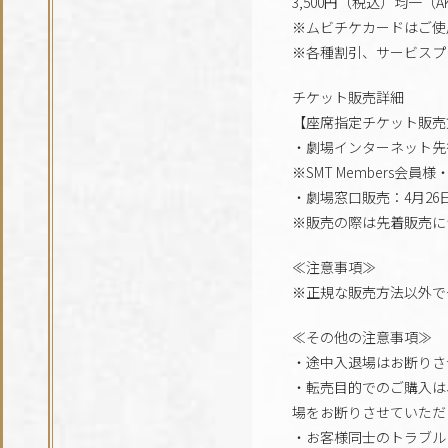
3,500円（税込）均一（AKRa
※ムビチケカードはご使
※各種割引、サービスプ
チケット販売詳細
【座席指定チケット販売
・劇場インターネット先行販売：
※SMT Members会員
・劇場窓口販売：4月26
※販売の際は先着販売に
≪注意事項≫
※正規な販売方法以外で
≪その他の注意事項≫
・途中入退場はお断りさ
・転売目的でのご購入は
場をお断りさせていただ
・お客様同士のトラブル