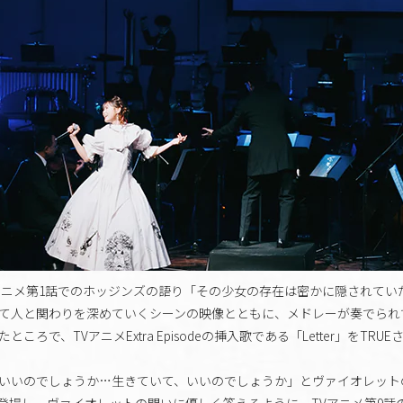
アニメ第1話でのホッジンズの語り「その少女の存在は密かに隠されてい
て人と関わりを深めていくシーンの映像とともに、メドレーが奏でられ
ころで、TVアニメExtra Episodeの挿入歌である「Letter」をTR
いいのでしょうか…生きていて、いいのでしょうか」とヴァイオレット
し、ヴァイオレットの問いに優しく答えるように、TVアニメ第9話の主題歌「B