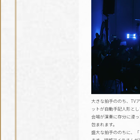
大きな拍手ののち、TV
ットが自動手記人形とし
会場が演奏に存分に浸ったと
包まれます。
盛大な拍手ののちに、「
ます。結城アイラさんが登場