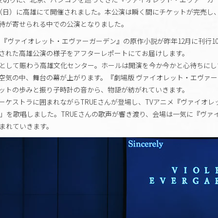
日（日）に高雄にて開催されました。本公演は瞬く間にチケットが完売し
待が寄せられる中での公演となりました。
 『ヴァイオレット・エヴァーガーデン』の原作小説が昨年12月に刊行1
された高雄公演の様子をアフターレポートにてお届けします。
として賑わう高雄文化センター。ホールは開演を今か今かと心待ちにし
空気の中、舞台の幕が上がります。『劇場版 ヴァイオレット・エヴァ
ットの歩みと振り子時計の音から、物語が紡がれていきます。
ーケストラに囲まれながらTRUEさんが登場し、TVアニメ『ヴァイオレ
rely」を歌唱しました。TRUEさんの歌声が響き渡り、会場は一気に『ヴ
まれていきます。