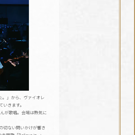
た。」から、ヴァイオレ
ていきます。
UEさんが歌唱。会場は熱気に
の切ない問いかけが響き
elieve in...」