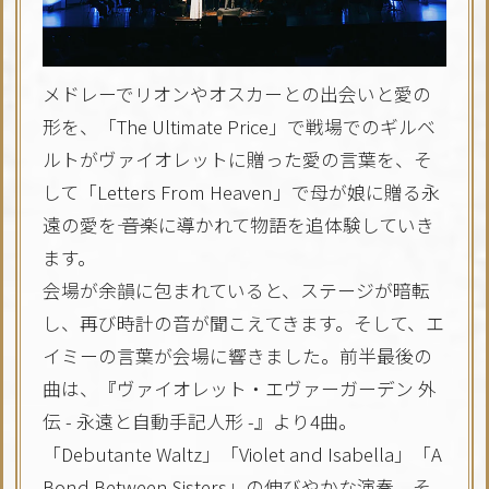
メドレーでリオンやオスカーとの出会いと愛の
形を、「The Ultimate Price」で戦場でのギルベ
ルトがヴァイオレットに贈った愛の言葉を、そ
して「Letters From Heaven」で母が娘に贈る永
遠の愛を―― 音楽に導かれて物語を追体験していき
ます。
会場が余韻に包まれていると、ステージが暗転
し、再び時計の音が聞こえてきます。そして、エ
イミーの言葉が会場に響きました。前半最後の
曲は、『ヴァイオレット・エヴァーガーデン 外
伝 - 永遠と自動手記人形 -』より4曲。
「Debutante Waltz」「Violet and Isabella」「A
Bond Between Sisters」の伸びやかな演奏、そ